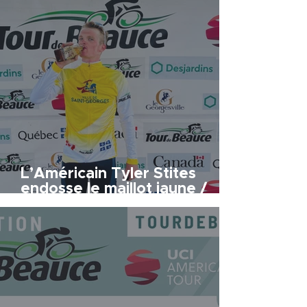
L’Américain Tyler Stites
endosse le maillot jaune /
American Tyler Stites takes
the yellow jersey