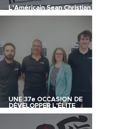
L’Américain Sean Christian
endosse le maillot jaune
UNE 37e OCCASION DE
DÉVELOPPER L’ÉLITE
CYCLISTE MONDIALE