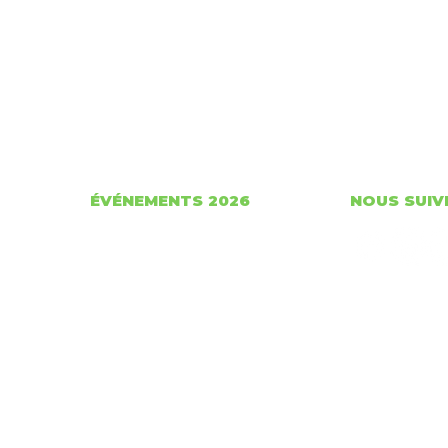
ÉVÉNEMENTS 2026
NOUS SUIV
Championnats canadiens
La Voie Gravelée